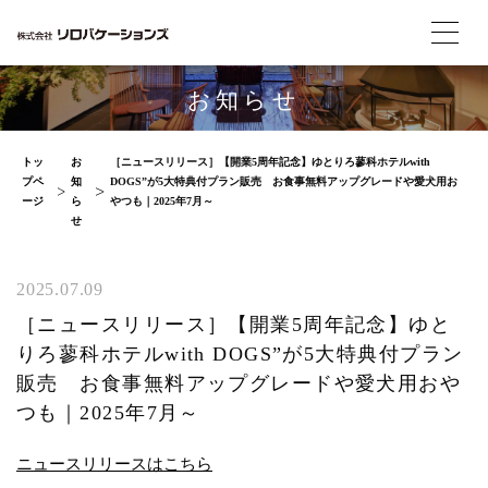
お知らせ
トッ
お
［ニュースリリース］【開業5周年記念】ゆとりろ蓼科ホテルwith
プペ
知
DOGS”が5大特典付プラン販売 お食事無料アップグレードや愛犬用お
ージ
ら
やつも｜2025年7月～
せ
2025.07.09
［ニュースリリース］【開業5周年記念】ゆと
りろ蓼科ホテルwith DOGS”が5大特典付プラン
販売 お食事無料アップグレードや愛犬用おや
つも｜2025年7月～
ニュースリリースはこちら