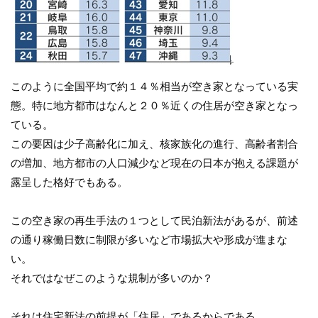
このように全国平均で約１４％相当が空き家となっている実
態。特に地方都市はなんと２０％近くの住居が空き家となっ
ている。
この要因は少子高齢化に加え、核家族化の進行、高齢者割合
の増加、地方都市の人口減少など現在の日本が抱える課題が
露呈した格好でもある。
この空き家の再生手法の１つとして民泊新法があるが、前述
の通り稼働日数に制限が多いなど市場拡大や形成が進まな
い。
それではなぜこのような規制が多いのか？
それは住宅新法の前提が「住居」であるからである。