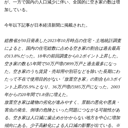
が、一方で国内の人口減少に伴い、全国的に空き家の数は増
加している。
今年以下記事が日本経済新聞に掲載された。
総務省が30日発表した2023年10月時点の住宅・土地統計調査
によると、国内の住宅総数に占める空き家の割合は過去最高
の13.8%だった。18年の前回調査から0.2ポイント上昇した。
空き家の数も5年間で50万戸増の899万戸と過去最多になっ
た。空き家のうち賃貸・売却用や別荘などを除いた長期にわ
たって不在で使用目的がない「放置空き家」の割合も0.3ポイ
ント上昇の5.9%となり、36万戸増の385万戸になった。2003
年からの20年間で1.8倍に増えた。
放置空き家は建物の劣化が進みやすく、景観の悪化や悪臭・
害虫の発生、倒壊の危険といった問題につながる可能性があ
る。空き家は人口減に歯止めがかからない地方を中心に増加
傾向にある。少子高齢化による人口減の影響が出ている。※