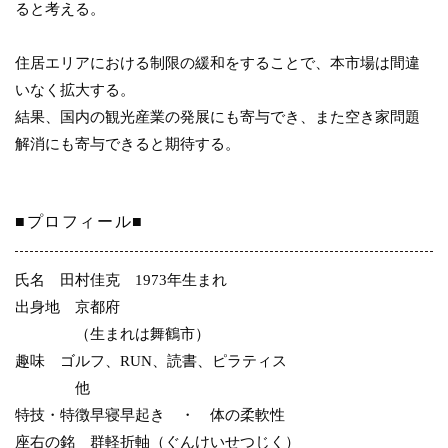
ると考える。
住居エリアにおける制限の緩和をすることで、本市場は間違
いなく拡大する。
結果、国内の観光産業の発展にも寄与でき、また空き家問題
解消にも寄与できると期待する。
■プロフィール■
氏名
田村佳克 1973年生まれ
出身地
京都府
（生まれは舞鶴市）
趣味
ゴルフ、RUN、読書、ピラティス
他
特技・特徴
早寝早起き ・ 体の柔軟性
座右の銘
群軽折軸（ぐんけいせつじく）