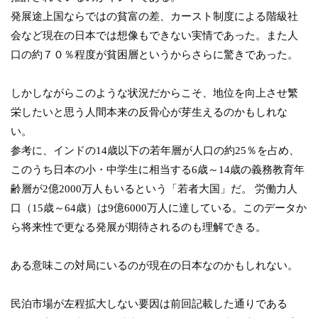
発展途上国ならではの貧富の差、カースト制度による階級社
会など現在の日本では想像もできない実情であった。また人
口の約７０％程度が貧困層というからさらに驚きであった。
しかしながらこのような状況だからこそ、地位を向上させ繁
栄したいと思う人間本来の反骨心が芽生えるのかもしれな
い。
参考に、インドの14歳以下の若年層が人口の約25％を占め、
このうち日本の小・中学生に相当する6歳～14歳の義務教育年
齢層が2億2000万人もいるという「若者大国」だ。 労働力人
口（15歳～64歳）は9億6000万人に達している。このデータか
ら将来性で更なる発展が期待されるのも理解できる。
ある意味この対局にいるのが現在の日本なのかもしれない。
民泊市場が左程拡大しない要因は前回記載した通りである