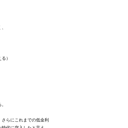
く、
える）
る。
。さらにこれまでの低金利
い時代に突入したと言え