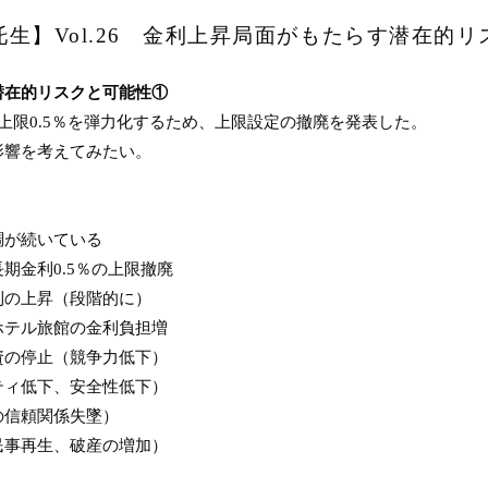
生】Vol.26 金利上昇局面がもたらす潜在的
潜在的リスクと可能性①
上限0.5％を弾力化するため、上限設定の撤廃を発表した。
影響を考えてみたい。
調が続いている
期金利0.5％の上限撤廃
利の上昇（段階的に）
ホテル旅館の金利負担増
資の停止（競争力低下）
ティ低下、安全性低下）
の信頼関係失墜）
民事再生、破産の増加）