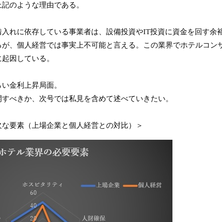
上記のような理由である。
入れに依存している事業者は、設備投資やIT投資に資金を回す余裕
るが、個人経営では事実上不可能と言える。この業界でホテルコン
に起因している。
らい金利上昇局面。
開すべきか、次号では私見を含めて述べていきたい。
欠な要素（上場企業と個人経営との対比）＞