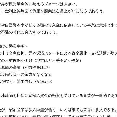
上昇が観光業全体に与えるダメージは大きい。
と、金利上昇局面で倒産や廃業は右肩上がりになるであろう。
者や自己資本率が低く多額の借入金に依存している事業は意外と多
は不遇の時代に突入するであろう。
おける懸案事項＞
に伴う金利負担、元本返済スタートによる資金悪化（支払遅延が増
アの人材確保が困難（地方ほど人手不足が深刻）
れ原価の高騰（利益率を圧迫）
の設備投資への余力がなくなる
給が増え、競争力低下が深刻化
土地建物を担保に多額の資金の融資を受けている事業が一般的であ
たが、宿泊産業は参入障壁が低く、いわば誰でも業界に参入できる
やすい環境があり、安易に借入依存をしてきた事業者はさらに厳し