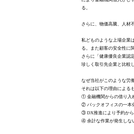
る。
さらに、物価高騰、人材
私どものような上場企業
る。また顧客の安全性に
さらに「健康優良企業認定
珍しく取引先企業と比較
なぜ当社がこのような労
それは以下の理由による
① 金融機関からの借り入
② バックオフィスの一本
③ DX推進により予約か
④ 余計な作業が発生しな