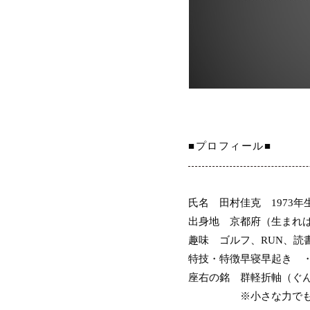
■プロフィール■
氏名
田村佳克 1973年
出身地
京都府
（生まれ
趣味
ゴルフ、RUN、読
特技・特徴
早寝早起き 
座右の銘
群軽折軸（ぐ
※小さな力で