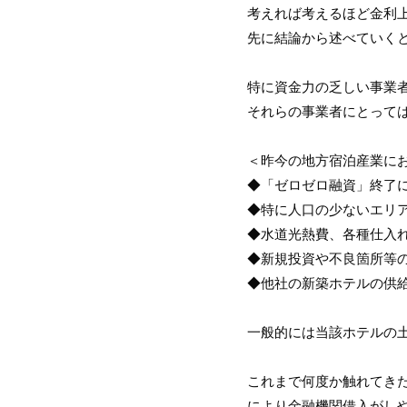
考えれば考えるほど金利
先に結論から述べていく
特に資金力の乏しい事業
それらの事業者にとって
＜昨今の地方宿泊産業に
◆「ゼロゼロ融資」終了
◆特に人口の少ないエリ
◆水道光熱費、各種仕入
◆新規投資や不良箇所等
◆他社の新築ホテルの供
一般的には当該ホテルの
これまで何度か触れてき
により金融機関借入がし