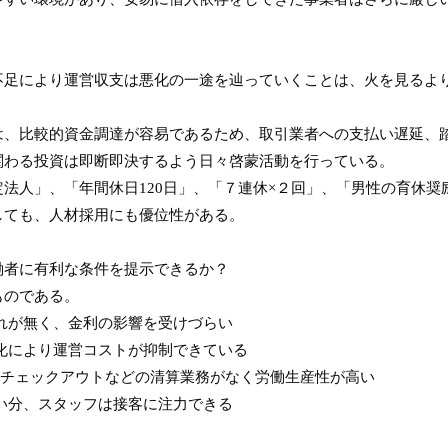
不足により運営収支は悪化の一途を辿っていくことは、火を見るよ
は、比較的資金調達が容易であるため、取引業者への支払い遅延、
関わる投資は即断即決するよう日々啓蒙活動を行っている。
法人」、「年間休日120日」、「７連休×２回」、「男性の育休奨
しても、人材採用にも優位性がある。
働者に有利な条件を提示できるか？
ものである。
れが無く、金利の影響を受けづらい
化により運営コストが抑制できている
らチェックアウトなどの清算業務がなく労働生産性が高い
い分、スタッフは接客に注力できる