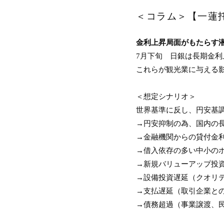
＜コラム＞【一蓮托
金利上昇局面がもたらす
7月下旬 日銀は長期金利
これらが観光業に与える
＜想定シナリオ＞
世界基準に反し、円安基
→円安抑制の為、国内の長
→金融機関からの貸付金
→借入依存の多い中小の
→新規バリューアップ投
→設備投資遅延（クオリ
→支払遅延（取引企業と
→債務超過（事業譲渡、