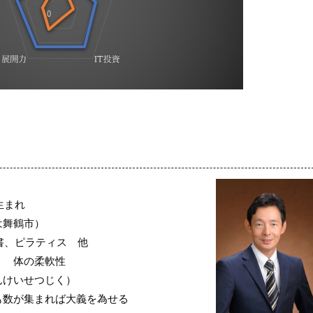
生まれ
は舞鶴市）
書、ピラティス
他
・ 体の柔軟性
んけいせつじく）
も数が集まれば大義を為せる