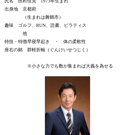
氏名
田村佳克 1973年生まれ
出身地
京都府
（生まれは舞鶴市）
趣味
ゴルフ、RUN、読書、ピラティス
他
特技・特徴
早寝早起き ・ 体の柔軟性
座右の銘
群軽折軸（ぐんけいせつじく）
※小さな力でも数が集まれば大義を為せる