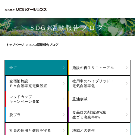
SDGs活動報告ブログ
トップページ
SDGs活動報告ブログ
全て
施設の再生リニューアル
全宿泊施設
社用車のハイブリッド・
ＥＶ自動車充電機設置
電気自動車化
レッドカップ
重油削減
キャンペーン参加
食品ロス削減50%減
脱プラ
生ゴミ廃棄率0%
社員の雇用と健康を守る
地域との共生